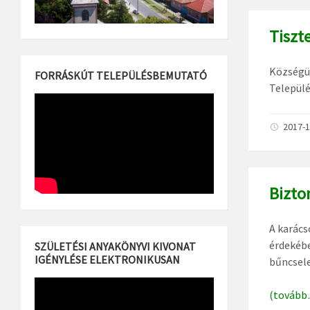
Tiszt
Községün
FORRÁSKÚT TELEPÜLÉSBEMUTATÓ
Települé
2017-1
Bizto
A karács
érdekébe
SZÜLETÉSI ANYAKÖNYVI KIVONAT
IGÉNYLÉSE ELEKTRONIKUSAN
bűncsel
(tovább