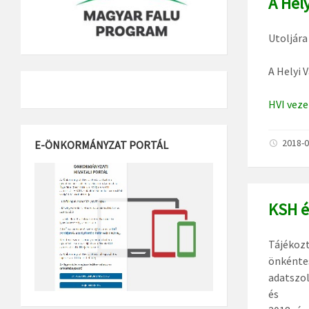
A Hel
Utoljára 
A Helyi 
HVI veze
2018-0
E-ÖNKORMÁNYZAT PORTÁL
KSH é
Tájékozt
önkénte
adatszol
és