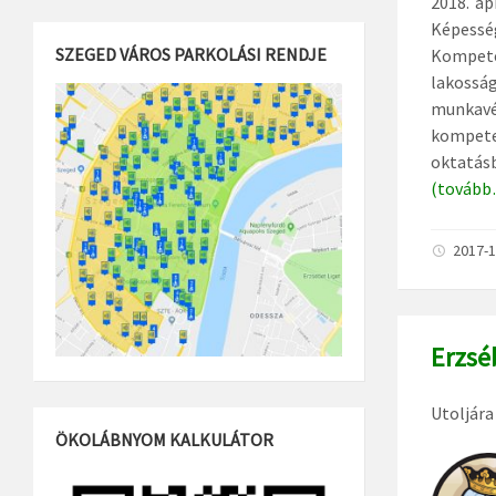
2018. áp
Képessé
SZEGED VÁROS PARKOLÁSI RENDJE
Kompeten
lakossá
munkavé
kompeten
oktatás
(tovább
2017-1
Erzsé
Utoljára
ÖKOLÁBNYOM KALKULÁTOR