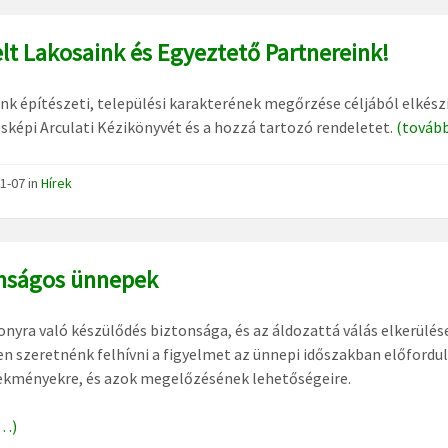
elt Lakosaink és Egyeztető Partnereink!
k építészeti, települési karakterének megőrzése céljából elkészí
sképi Arculati Kézikönyvét és a hozzá tartozó rendeletet.
(továb
1-07
in
Hírek
nságos ünnepek
onyra való készülődés biztonsága, és az áldozattá válás elkerülés
n szeretnénk felhívni a figyelmet az ünnepi időszakban előfordu
ekményekre, és azok megelőzésének lehetőségeire.
…)