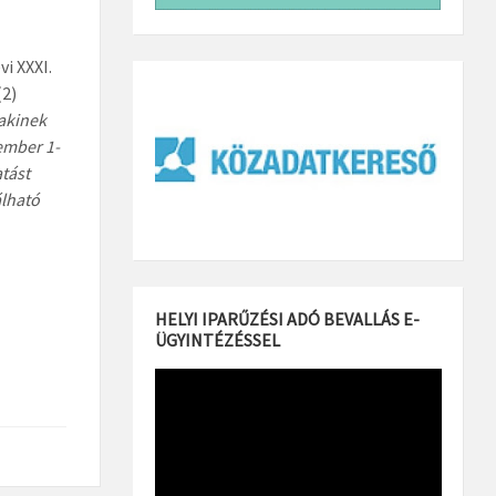
i XXXI.
(2)
akinek
ember 1-
tást
álható
HELYI IPARŰZÉSI ADÓ BEVALLÁS E-
ÜGYINTÉZÉSSEL