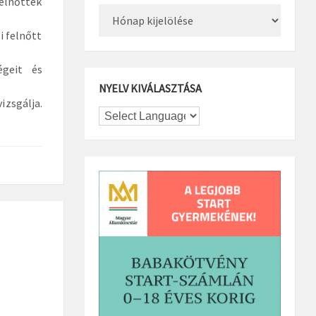
Felnőttek
Archívum
i felnőtt
égeit és
NYELV KIVÁLASZTÁSA
zsgálja.