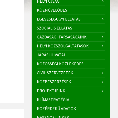
HELYI ÚJSÁG
KÖZMŰVELŐDÉS
EGÉSZSÉGÜGYI ELLÁTÁS
SZOCIÁLIS ELLÁTÁS
GAZDASÁGI TÁRSASÁGAINK
HELYI KÖZSZOLGÁLTATÁSOK
JÁRÁSI HIVATAL
KÖZÖSSÉGI KÖZLEKEDÉS
CIVIL SZERVEZETEK
KÖZBESZERZÉSEK
PROJEKTJEINK
KLÍMASTRATÉGIA
KÖZÉRDEKŰ ADATOK
HASZNOS LINKEK