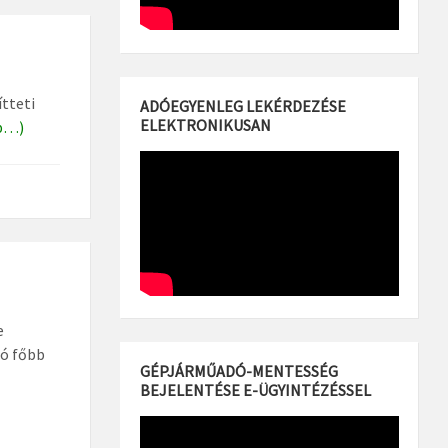
tteti
ADÓEGYENLEG LEKÉRDEZÉSE
ELEKTRONIKUSAN
b…)
e
ló főbb
GÉPJÁRMŰADÓ-MENTESSÉG
BEJELENTÉSE E-ÜGYINTÉZÉSSEL