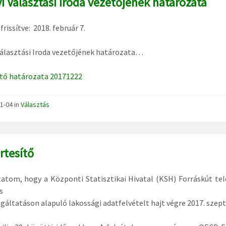
yi Választási Iroda vezetőjének határozata
frissítve: 2018. február 7.
Választási Iroda vezetőjének határozata…
tő határozata 20171222
1-04
in
Választás
rtesítő
atom, hogy a Központi Statisztikai Hivatal (KSH) Forráskút te
s
gáltatáson alapuló lakossági adatfelvételt hajt végre 2017. szep