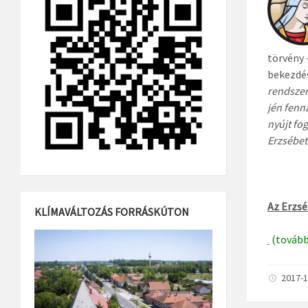
törvény 
bekezdés
rendszer
jén fenn
nyújt fo
Erzsébet
Az Erzsé
KLÍMAVÁLTOZÁS FORRÁSKÚTON
(továb
2017-1