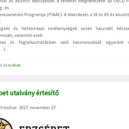
rilis 30. közötti időszakban. A felvétel megnevezése: az OECD 
g- és
ciamérési Programja (PIAAC). A kikérdezés a 16 és 65 év között
g
gzés és hétköznapi tevékenységek során használt készs
ciáit, valamint ezek
ban és foglalkoztatásban való hasznosulását egyaránt vi
…)
1-23
in
Hírek
bet utalvány értesítő
 frissítve: 2017. november 27.