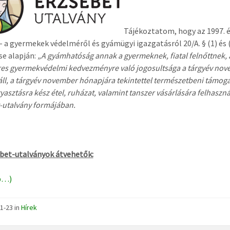
Tájékoztatom, hogy az 1997. év
– a gyermekek védelméről és gyámügyi igazgatásról 20/A. § (1) és 
e alapján:
„A gyámhatóság annak a gyermeknek, fiatal felnőttnek, 
es gyermekvédelmi kedvezményre való jogosultsága a tárgyév nov
áll, a tárgyév november hónapjára tekintettel
természetbeni támoga
gyasztásra kész étel, ruházat, valamint tanszer vásárlására felhaszn
-utalvány formájában.
bet-utalványok átvehetők:
b…)
1-23
in
Hírek