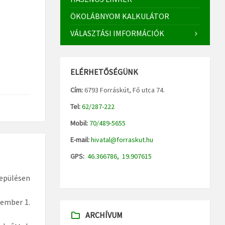
ÖKOLÁBNYOM KALKULÁTOR
VÁLASZTÁSI IMFORMÁCIÓK
ELÉRHETŐSÉGÜNK
Cím:
6793 Forráskút, Fő utca 74.
Tel:
62/287-222
Mobil:
70/489-5655
E-mail:
hivatal@forraskut.hu
GPS:
46.366786, 19.907615
lepülésen
tember 1.
ARCHÍVUM