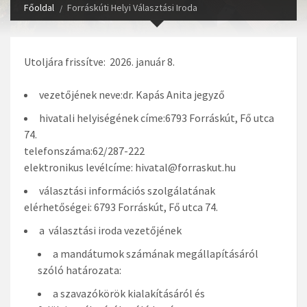
Főoldal
Forráskúti Helyi Választási Iroda
Utoljára frissítve: 2026. január 8.
vezetőjének neve:dr. Kapás Anita jegyző
hivatali helyiségének címe:6793 Forráskút, Fő utca
74.
telefonszáma:62/287-222
elektronikus levélcíme: hivatal@forraskut.hu
választási információs szolgálatának
elérhetőségei: 6793 Forráskút, Fő utca 74.
a választási iroda vezetőjének
a mandátumok számának megállapításáról
szóló határozata:
a szavazókörök kialakításáról és