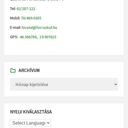
Tel:
62/287-222
Mobil:
70/489-5655
E-mail:
hivatal@forraskut.hu
GPS:
46.366786, 19.907615
ARCHÍVUM
Archívum
NYELV KIVÁLASZTÁSA