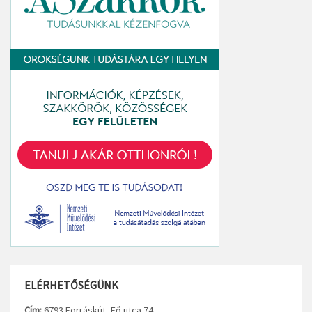
ELÉRHETŐSÉGÜNK
Cím:
6793 Forráskút, Fő utca 74.