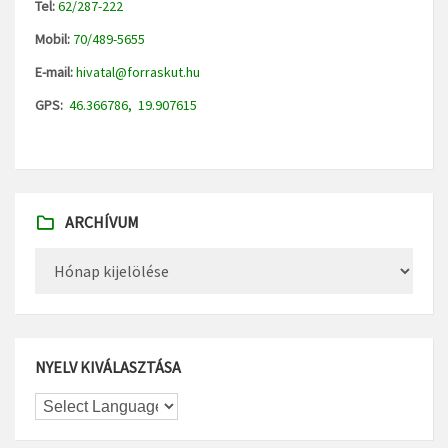
Tel:
62/287-222
Mobil:
70/489-5655
E-mail:
hivatal@forraskut.hu
GPS:
46.366786, 19.907615
ARCHÍVUM
Archívum
NYELV KIVÁLASZTÁSA