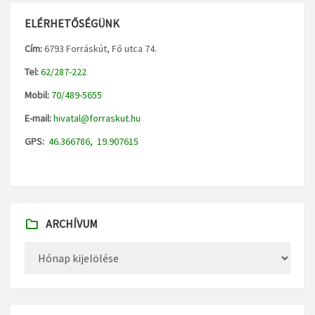
ELÉRHETŐSÉGÜNK
Cím:
6793 Forráskút, Fő utca 74.
Tel:
62/287-222
Mobil:
70/489-5655
E-mail:
hivatal@forraskut.hu
GPS:
46.366786, 19.907615
ARCHÍVUM
Archívum