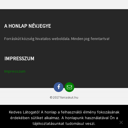
A HONLAP NÉVJEGYE
Forráskút község hivatalos weboldala. Minden jog fenntartva!
IMPRESSZUM
Impresszum
© 2017 forraskut.hu
Kedves Látogató! A honlap a felhasználói élmény fokozásának
érdekében sütiket alkalmaz. A honlapunk használatával Ön a
tájékoztatásunkat tudomásul veszi.