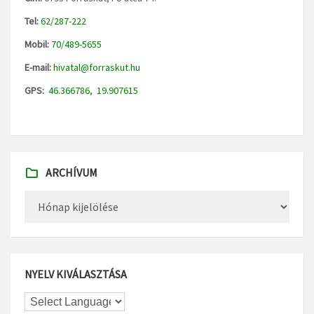
Tel:
62/287-222
Mobil:
70/489-5655
E-mail:
hivatal@forraskut.hu
GPS:
46.366786, 19.907615
ARCHÍVUM
Archívum
NYELV KIVÁLASZTÁSA