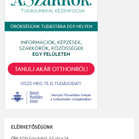
ELÉRHETŐSÉGÜNK
Cím:
6793 Forráskút, Fő utca 74.