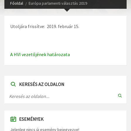
Főoldal
Európa parlamenti választás 2019
Utoljára frissítve: 2019. február 15.
A HVI vezetőjének határozata
KERESÉS AZ OLDALON
ESEMÉNYEK
Jelenleg nincs új esemény bejegyezve!