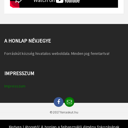
A HONLAP NÉVJEGYE
Forráskút község hivatalos weboldala. Minden jog fenntartva!
IMPRESSZUM
Impresszum
© 2017 forraskut.hu
Kedves Látogató! A honlap a felhasználói élmény fokozásának