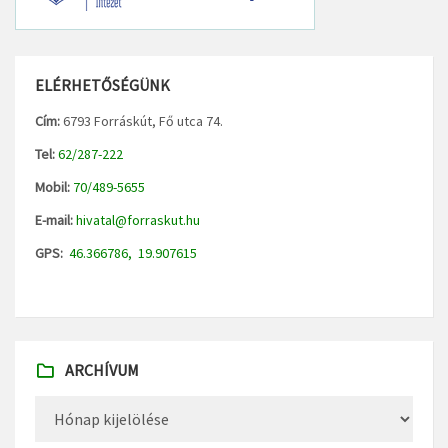
ELÉRHETŐSÉGÜNK
Cím:
6793 Forráskút, Fő utca 74.
Tel:
62/287-222
Mobil:
70/489-5655
E-mail:
hivatal@forraskut.hu
GPS:
46.366786, 19.907615
ARCHÍVUM
Archívum