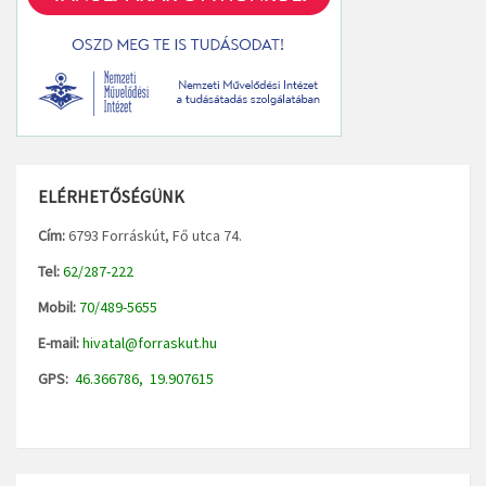
ELÉRHETŐSÉGÜNK
Cím:
6793 Forráskút, Fő utca 74.
Tel:
62/287-222
Mobil:
70/489-5655
E-mail:
hivatal@forraskut.hu
GPS:
46.366786, 19.907615