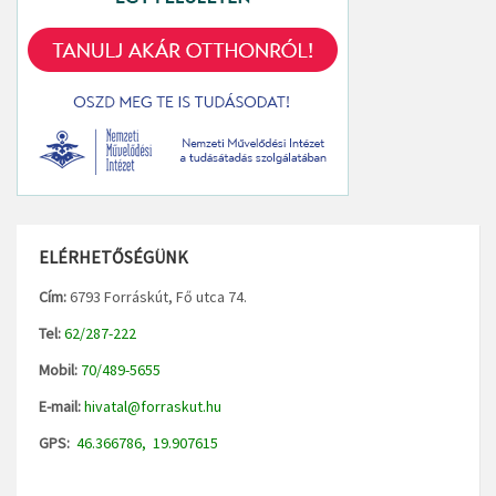
ELÉRHETŐSÉGÜNK
Cím:
6793 Forráskút, Fő utca 74.
Tel:
62/287-222
Mobil:
70/489-5655
E-mail:
hivatal@forraskut.hu
GPS:
46.366786, 19.907615