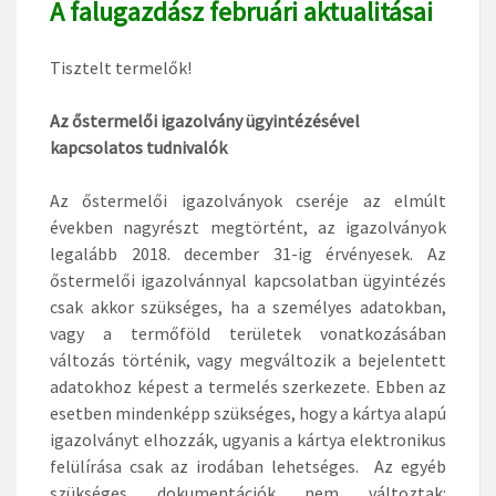
A falugazdász februári aktualitásai
Tisztelt termelők!
Az őstermelői igazolvány ügyintézésével
kapcsolatos tudnivalók
Az őstermelői igazolványok cseréje az elmúlt
években nagyrészt megtörtént, az igazolványok
legalább 2018. december 31-ig érvényesek. Az
őstermelői igazolvánnyal kapcsolatban ügyintézés
csak akkor szükséges, ha a személyes adatokban,
vagy a termőföld területek vonatkozásában
változás történik, vagy megváltozik a bejelentett
adatokhoz képest a termelés szerkezete. Ebben az
esetben mindenképp szükséges, hogy a kártya alapú
igazolványt elhozzák, ugyanis a kártya elektronikus
felülírása csak az irodában lehetséges. Az egyéb
szükséges dokumentációk nem változtak: