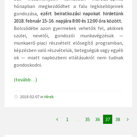
hónapban megkezdődhet a falu legkisebbjeinek
gondozása,
ezért beiratkozási napokat hirdetünk
2018. február 15-16. napjára 8:00 és 12:00 óra között.
Bölcsődébe azon gyermekek vehetők fel, akiknek
szülei, nevelői, gondozói munkavégzésük —
munkaerő-piaci részvételt elősegítő programban,
képzésben való részvételük, betegségük vagy egyéb
ok — miatt napközbeni ellátásukról nem tudnak
gondoskodni.
(tovább…)
2018-02-07
in
Hírek
1
…
35
36
37
38