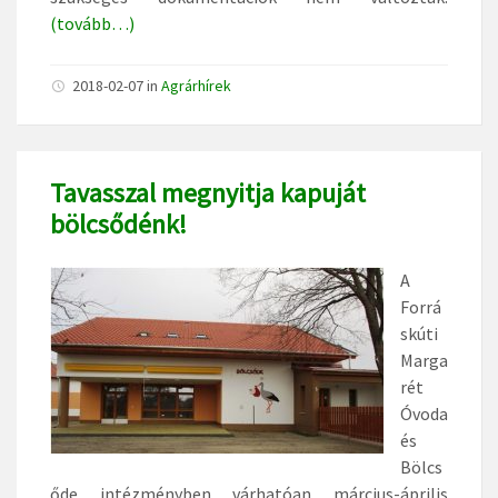
(tovább…)
2018-02-07
in
Agrárhírek
Tavasszal megnyitja kapuját
bölcsődénk!
A
Forrá
skúti
Marga
rét
Óvoda
és
Bölcs
őde intézményben várhatóan március-április