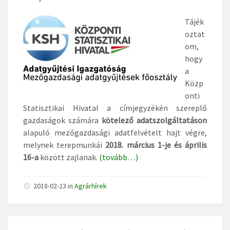
Tájék
oztat
om,
hogy
a
Közp
onti
Statisztikai Hivatal a címjegyzékén szereplő
gazdaságok számára
k
ötelező adatszolgáltatáson
alapuló mezőgazdasági adatfelvételt hajt végre,
melynek terepmunkái
2018. március 1-je és április
16-a
között zajlanak.
(tovább…)
2018-02-23
in
Agrárhírek