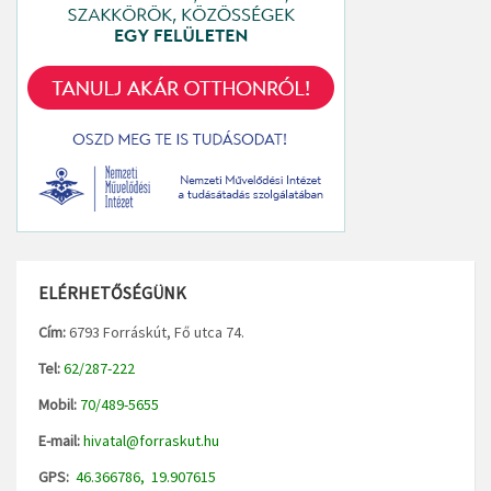
ELÉRHETŐSÉGÜNK
Cím:
6793 Forráskút, Fő utca 74.
Tel:
62/287-222
Mobil:
70/489-5655
E-mail:
hivatal@forraskut.hu
GPS:
46.366786, 19.907615