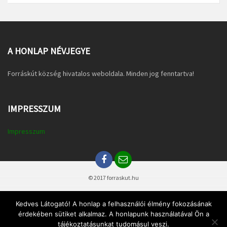
A HONLAP NÉVJEGYE
Forráskút község hivatalos weboldala. Minden jog fenntartva!
IMPRESSZUM
Impresszum
© 2017 forraskut.hu
Kedves Látogató! A honlap a felhasználói élmény fokozásának
érdekében sütiket alkalmaz. A honlapunk használatával Ön a
tájékoztatásunkat tudomásul veszi.