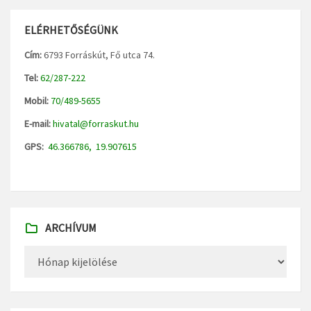
ELÉRHETŐSÉGÜNK
Cím:
6793 Forráskút, Fő utca 74.
Tel:
62/287-222
Mobil:
70/489-5655
E-mail:
hivatal@forraskut.hu
GPS:
46.366786, 19.907615
ARCHÍVUM
Archívum