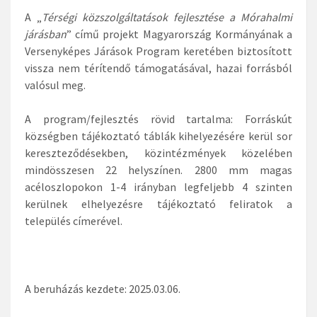
A „
Térségi közszolgáltatások fejlesztése a Mórahalmi
járásban
” című projekt Magyarország Kormányának a
Versenyképes Járások Program keretében biztosított
vissza nem térítendő támogatásával, hazai forrásból
valósul meg.
A program/fejlesztés rövid tartalma: Forráskút
községben tájékoztató táblák kihelyezésére kerül sor
kereszteződésekben, közintézmények közelében
mindösszesen 22 helyszínen. 2800 mm magas
acéloszlopokon 1-4 irányban legfeljebb 4 szinten
kerülnek elhelyezésre tájékoztató feliratok a
település címerével.
A beruházás kezdete: 2025.03.06.