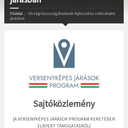
Főoldal
Térségi közszolgáltatások fejlesztése a Mórahalmi
járásban
Sajtóközlemény
{A VERSENYKÉPES JÁRÁSOK PROGRAM KERETÉBEN
ELNYERT TÁMOGATÁSRÓL}