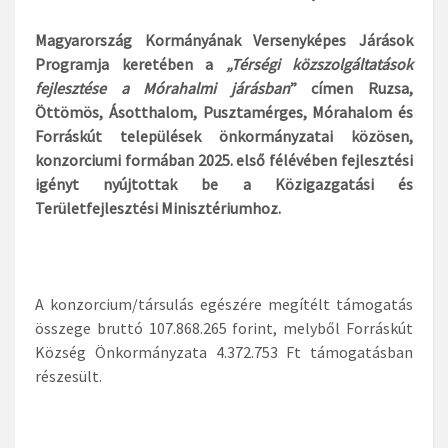
Magyarország Kormányának Versenyképes Járások
Programja keretében a
„Térségi közszolgáltatások
fejlesztése a Mórahalmi járásban
” címen Ruzsa,
Öttömös, Ásotthalom, Pusztamérges, Mórahalom és
Forráskút települések önkormányzatai közösen,
konzorciumi formában 2025. első félévében fejlesztési
igényt nyújtottak be a Közigazgatási és
Területfejlesztési Minisztériumhoz.
A konzorcium/társulás egészére megítélt támogatás
összege bruttó 107.868.265 forint, melyből Forráskút
Község Önkormányzata 4.372.753 Ft támogatásban
részesült.