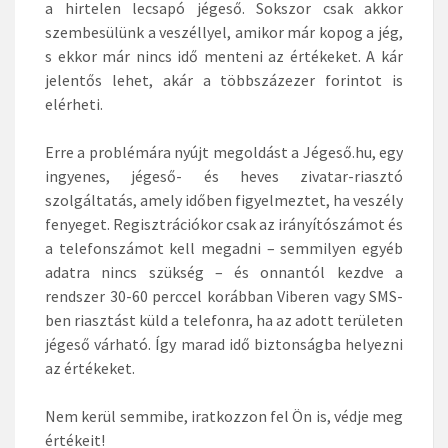
a hirtelen lecsapó jégeső. Sokszor csak akkor
szembesülünk a veszéllyel, amikor már kopog a jég,
s ekkor már nincs idő menteni az értékeket. A kár
jelentős lehet, akár a többszázezer forintot is
elérheti.
Erre a problémára nyújt megoldást a Jégeső.hu, egy
ingyenes, jégeső- és heves zivatar-riasztó
szolgáltatás, amely időben figyelmeztet, ha veszély
fenyeget. Regisztrációkor csak az irányítószámot és
a telefonszámot kell megadni – semmilyen egyéb
adatra nincs szükség – és onnantól kezdve a
rendszer 30-60 perccel korábban Viberen vagy SMS-
ben riasztást küld a telefonra, ha az adott területen
jégeső várható. Így marad idő biztonságba helyezni
az értékeket.
Nem kerül semmibe, iratkozzon fel Ön is, védje meg
értékeit!