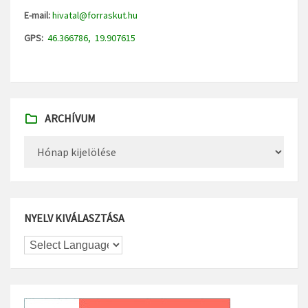
E-mail:
hivatal@forraskut.hu
GPS:
46.366786, 19.907615
ARCHÍVUM
Archívum
NYELV KIVÁLASZTÁSA