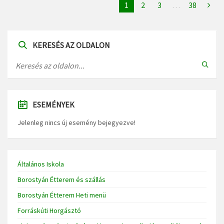
1
2
3
…
38
KERESÉS AZ OLDALON
ESEMÉNYEK
Jelenleg nincs új esemény bejegyezve!
Általános Iskola
Borostyán Étterem és szállás
Borostyán Étterem Heti menü
Forráskúti Horgásztó