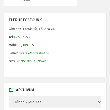
ELÉRHETŐSÉGÜNK
Cím:
6793 Forráskút, Fő utca 74.
Tel:
62/287-222
Mobil:
70/489-5655
E-mail:
hivatal@forraskut.hu
GPS:
46.366786, 19.907615
ARCHÍVUM
Archívum