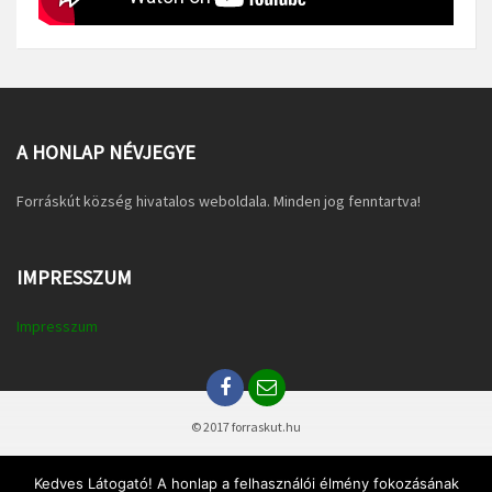
A HONLAP NÉVJEGYE
Forráskút község hivatalos weboldala. Minden jog fenntartva!
IMPRESSZUM
Impresszum
© 2017 forraskut.hu
Kedves Látogató! A honlap a felhasználói élmény fokozásának