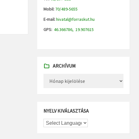
Mobil:
70/489-5655
E-mail:
hivatal@forraskut.hu
GPS:
46.366786, 19.907615
ARCHÍVUM
Archívum
NYELV KIVÁLASZTÁSA