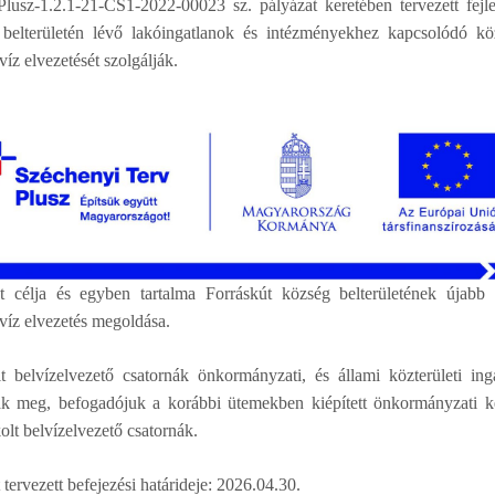
usz-1.2.1-21-CS1-2022-00023 sz. pályázat keretében tervezett fejle
s belterületén lévő lakóingatlanok és intézményekhez kapcsolódó köz
íz elvezetését szolgálják.
t célja és egyben tartalma Forráskút község belterületének újabb 
víz elvezetés megoldása.
t belvízelvezető csatornák önkormányzati, és állami közterületi ing
ak meg, befogadójuk a korábbi ütemekben kiépített önkormányzati k
olt belvízelvezető csatornák.
 tervezett befejezési határideje: 2026.04.30.