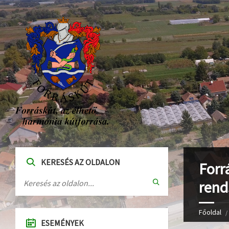
KERESÉS AZ OLDALON
Forr
rend
Főoldal
ESEMÉNYEK