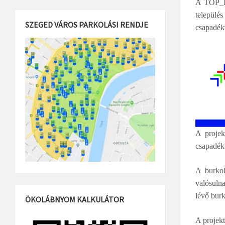
A TOP_Pl
települé
SZEGED VÁROS PARKOLÁSI RENDJE
csapadékv
A projek
csapadék
A burkol
valósuln
lévő burk
ÖKOLÁBNYOM KALKULÁTOR
A projekt