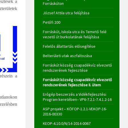
sztések a
Forráskúton
területek
József Attila utca felújítása
Petőfi 200
Forráskút, Iskola utca és Temető felé
vezető út burkolatának felújítása
Felelős állattartás elősegítése
Belterületi utak aszfaltozása
Forráskút község csapadékvíz elvezető
rendszerének fejlesztése
részein a
Forráskút község csapadékvíz elvezető
rendszerének fejlesztése II. ütem
Erőgép beszerzés a Vidékfejlesztési
atlanokon
Program keretében– VP6-7.2.1-7.4.1.2-16
ezelésben
ASP projekt – KÖFOP-1.2.1-VEKOP-16-
2016-00330
KEOP-4.10.0/N/14-2014-0067