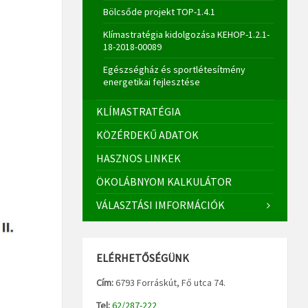
Bölcsőde projekt TOP-1.4.1
Klímastratégia kidolgozása KEHOP-1.2.1-
18-2018-00089
Egészségház és sportlétesítmény
energetikai fejlesztése
KLÍMASTRATÉGIA
KÖZÉRDEKŰ ADATOK
HASZNOS LINKEK
ÖKOLÁBNYOM KALKULÁTOR
VÁLASZTÁSI IMFORMÁCIÓK
ELÉRHETŐSÉGÜNK
Cím:
6793 Forráskút, Fő utca 74.
Tel:
62/287-222