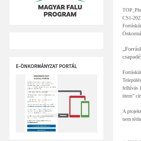
TOP_Plus
CS1-202
Forráskú
Önkormá
„Forrás
csapadék
E-ÖNKORMÁNYZAT PORTÁL
Forráskút
Település
felhívás 
ütem” cí
A projekt
nem térít