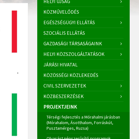
HELYI ÚJSÁG
KÖZMŰVELŐDÉS
EGÉSZSÉGÜGYI ELLÁTÁS
SZOCIÁLIS ELLÁTÁS
GAZDASÁGI TÁRSASÁGAINK
HELYI KÖZSZOLGÁLTATÁSOK
JÁRÁSI HIVATAL
KÖZÖSSÉGI KÖZLEKEDÉS
CIVIL SZERVEZETEK
KÖZBESZERZÉSEK
PROJEKTJEINK
Térségi fejlesztés a Mórahalmi járásban
(Mórahalom, Ásotthalom, Forráskút,
Pusztamérges, Ruzsa)
Olvasást népszerűsítő programok