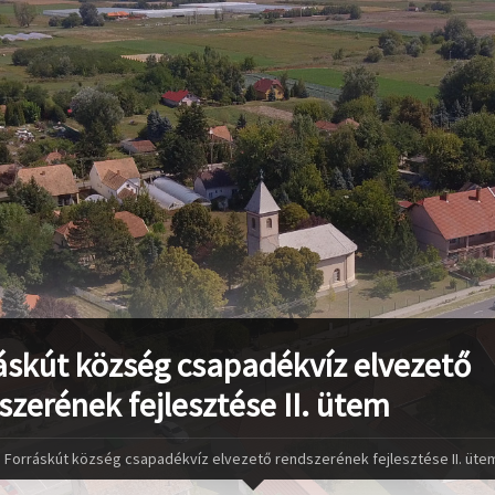
áskút község csapadékvíz elvezető
szerének fejlesztése II. ütem
Forráskút község csapadékvíz elvezető rendszerének fejlesztése II. üte