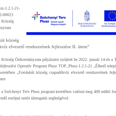
z-1.2.1-21-
2-00023
t Község
nyzata
kút község
víz elvezető rendszerének fejlesztése II. ütem”
 Község Önkormányzata pályázatot nyújtott be 2022. január 14-én a T
fejlesztési Operatív Program Plusz TOP_Plusz-1.2.1-21 „Élhető telep
keretében „Forráskút község csapadékvíz elvezető rendszerének fejle
men
 a Széchenyi Terv Plusz program keretében valósul meg 400 millió for
endő európai uniós támogatás segítségével.