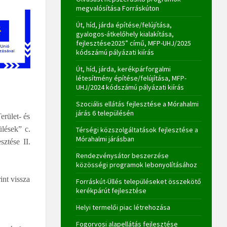
megvalósítása Forráskúton
Út, híd, járda építése/felújítása,
gyalogos-átkelőhely kialakítása,
fejlesztése2025” című, MFP-UHJ/2025
kódszámú pályázati kiírás
Út, híd, járda, kerékpárforgalmi
létesítmény építése/felújítása, MFP-
UHJ/2024 kódszámú pályázati kiírás
Szociális ellátás fejlesztése a Mórahalmi
járás 6 településén
erület- és
ülések” c.
Térségi közszolgáltatások fejlesztése a
Mórahalmi járásban
sztése II.
Rendezvénysátor beszerzése
közösségi programok lebonyolításához
int vissza
Forráskút-Üllés településeket összekötő
kerékpárút fejlesztése
Helyi termelői piac létrehozása
Fogorvosi alapellátás fejlesztése