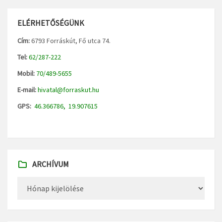
ELÉRHETŐSÉGÜNK
Cím:
6793 Forráskút, Fő utca 74.
Tel:
62/287-222
Mobil:
70/489-5655
E-mail:
hivatal@forraskut.hu
GPS:
46.366786, 19.907615
ARCHÍVUM
Archívum