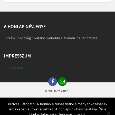
A HONLAP NÉVJEGYE
Forráskút község hivatalos weboldala. Minden jog fenntartva!
IMPRESSZUM
Impresszum
© 2017 forraskut.hu
Kedves Látogató! A honlap a felhasználói élmény fokozásának
érdekében sütiket alkalmaz. A honlapunk használatával Ön a
tájékoztatásunkat tudomásul veszi.