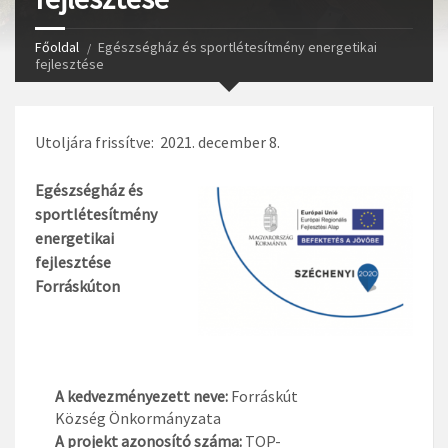
Főoldal
Egészségház és sportlétesítmény energetikai
fejlesztése
Utoljára frissítve: 2021. december 8.
Egészségház és
sportlétesítmény
energetikai
fejlesztése
Forráskúton
A kedvezményezett neve:
Forráskút
Község Önkormányzata
A projekt azonosító száma:
TOP-