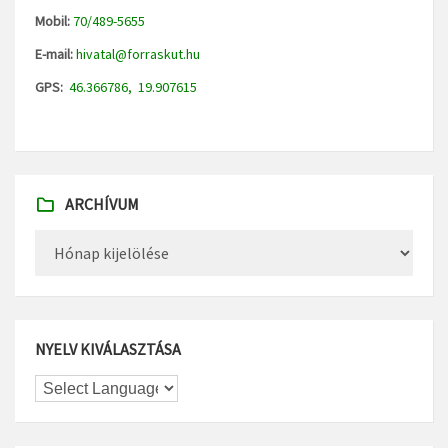
Mobil:
70/489-5655
E-mail:
hivatal@forraskut.hu
GPS:
46.366786, 19.907615
ARCHÍVUM
Archívum
NYELV KIVÁLASZTÁSA