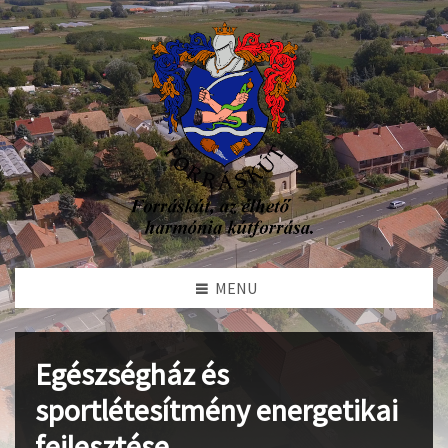
MENU
Egészségház és
sportlétesítmény energetikai
fejlesztése