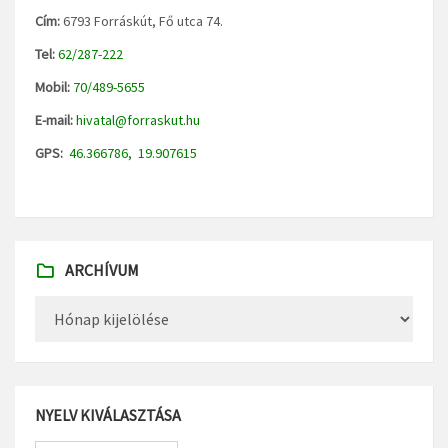
Cím:
6793 Forráskút, Fő utca 74.
Tel:
62/287-222
Mobil:
70/489-5655
E-mail:
hivatal@forraskut.hu
GPS:
46.366786, 19.907615
ARCHÍVUM
Archívum
NYELV KIVÁLASZTÁSA