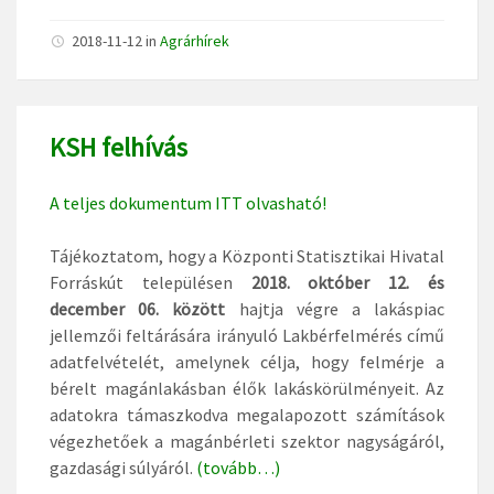
2018-11-12
in
Agrárhírek
KSH felhívás
A teljes dokumentum ITT olvasható!
Tájékoztatom, hogy a Központi Statisztikai Hivatal
Forráskút településen
2018. október 12. és
december 06. között
hajtja végre a lakáspiac
jellemzői feltárására irányuló Lakbérfelmérés című
adatfelvételét, amelynek célja, hogy felmérje a
bérelt magánlakásban élők lakáskörülményeit. Az
adatokra támaszkodva megalapozott számítások
végezhetőek a magánbérleti szektor nagyságáról,
gazdasági súlyáról.
(tovább…)