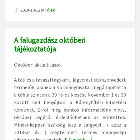
2018-10-12
in
Hírek
A falugazdász októberi
tájékoztatója
Októberi aktualitások
A téli és a tavaszi fagykárt, jégverést stb szenvedett
termelők, akinek a Kormányhivatal megállapította
a tábla szinten a 30 %-os kiesést November 1 és 30
között kell benyújtani a Kárenyhítési kifizetési
kérelmet. Erről még pontos információnk nincs,
október végétől érdeklődhetnek az érintettek.
Mindenképpen szükség lesz a tárgyévi , ( azaz a
2018-as évi ) megtermett termés mennyiségi
adataira ( kg, t adatok !!!)
(tovább…)