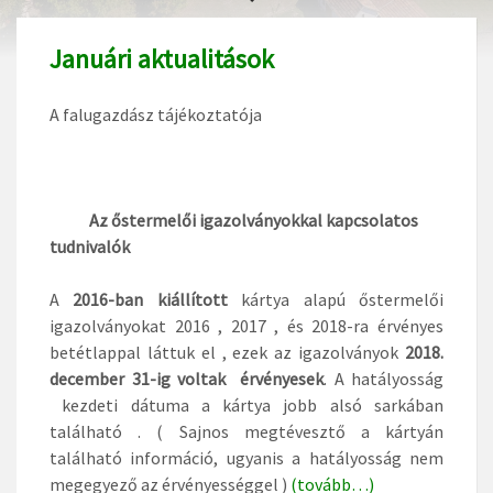
Januári aktualitások
A falugazdász tájékoztatója
Az őstermelői igazolványokkal kapcsolatos
tudnivalók
A
2016-ban kiállított
kártya alapú őstermelői
igazolványokat 2016 , 2017 , és 2018-ra érvényes
betétlappal láttuk el , ezek az igazolványok
2018.
december 31-ig voltak érvényesek
. A hatályosság
kezdeti dátuma a kártya jobb alsó sarkában
található . ( Sajnos megtévesztő a kártyán
található információ, ugyanis a hatályosság nem
megegyező az érvényességgel )
(tovább…)