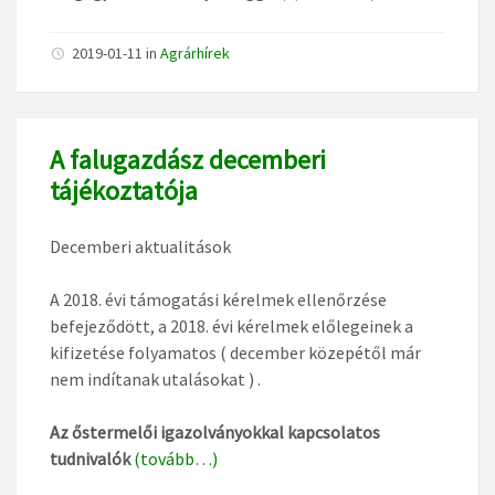
2019-01-11
in
Agrárhírek
A falugazdász decemberi
tájékoztatója
Decemberi aktualitások
A 2018. évi támogatási kérelmek ellenőrzése
befejeződött, a 2018. évi kérelmek előlegeinek a
kifizetése folyamatos ( december közepétől már
nem indítanak utalásokat ) .
Az őstermelői igazolványokkal kapcsolatos
tudnivalók
(tovább…)