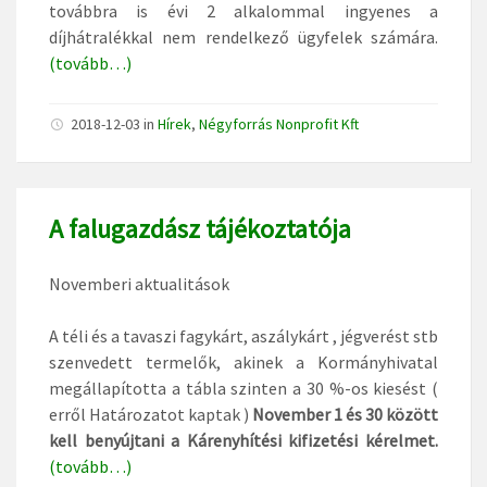
továbbra is évi 2 alkalommal ingyenes a
díjhátralékkal nem rendelkező ügyfelek számára.
(tovább…)
2018-12-03
in
Hírek
,
Négyforrás Nonprofit Kft
A falugazdász tájékoztatója
Novemberi aktualitások
A téli és a tavaszi fagykárt, aszálykárt , jégverést stb
szenvedett termelők, akinek a Kormányhivatal
megállapította a tábla szinten a 30 %-os kiesést (
erről Határozatot kaptak )
November 1 és 30 között
kell benyújtani a Kárenyhítési kifizetési kérelmet.
(tovább…)