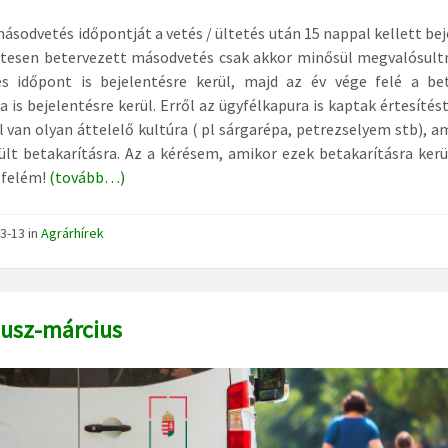
etés időpontját a vetés / ültetés után 15 nappal kellett bej
etesen betervezett másodvetés csak akkor minősül megvalósultn
es időpont is bejelentésre kerül, majd az év vége felé a bet
a is bejelentésre kerül. Erről az ügyfélkapura is kaptak értesítés
 van olyan áttelelő kultúra ( pl sárgarépa, petrezselyem stb), 
lt betakarításra. Az a kérésem, amikor ezek betakarításra kerü
 felém!
(tovább…)
3-13
in
Agrárhírek
usz-március