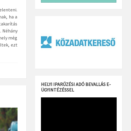
elenteni.
ak, ha a
akarítás
t. Néhány
amely még
ltek, ezt
HELYI IPARŰZÉSI ADÓ BEVALLÁS E-
ÜGYINTÉZÉSSEL