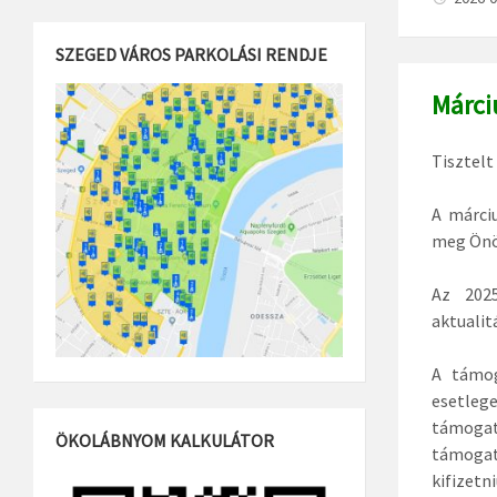
SZEGED VÁROS PARKOLÁSI RENDJE
Márci
Tisztelt
A márci
meg Önö
Az 2025
aktualit
A támog
esetleg
támogat
ÖKOLÁBNYOM KALKULÁTOR
támoga
kifizetn