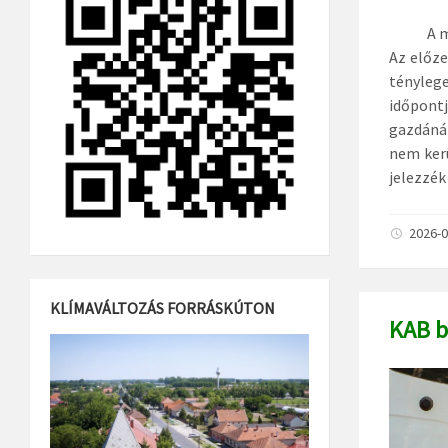
A másodv
Az előz
tényleg
időpontj
gazdánál
nem kerü
jelezzék
2026-0
KLÍMAVÁLTOZÁS FORRÁSKÚTON
KAB b