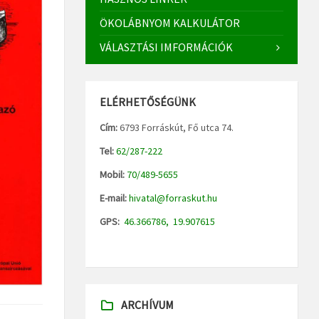
ÖKOLÁBNYOM KALKULÁTOR
VÁLASZTÁSI IMFORMÁCIÓK
ELÉRHETŐSÉGÜNK
Cím:
6793 Forráskút, Fő utca 74.
Tel:
62/287-222
Mobil:
70/489-5655
E-mail:
hivatal@forraskut.hu
GPS:
46.366786, 19.907615
ARCHÍVUM