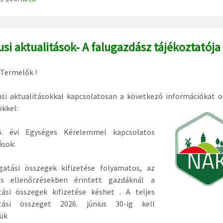
usi aktualitások- A falugazdász tájékoztatója
 Termelők !
usi aktualitásokkal kapcsolatosan a következő információkat 
kkel:
. évi Egységes Kérelemmel kapcsolatos
ások:
atási összegek kifizetése folyamatos, az
es ellenőrzésekben érintett gazdáknál a
ási összegek kifizetése késhet . A teljes
tási összeget 2026. június 30-ig kell
iük