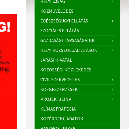
HELYI ÚJSÁG
KÖZMŰVELŐDÉS
EGÉSZSÉGÜGYI ELLÁTÁS
SZOCIÁLIS ELLÁTÁS
GAZDASÁGI TÁRSASÁGAINK
HELYI KÖZSZOLGÁLTATÁSOK
JÁRÁSI HIVATAL
KÖZÖSSÉGI KÖZLEKEDÉS
CIVIL SZERVEZETEK
KÖZBESZERZÉSEK
PROJEKTJEINK
KLÍMASTRATÉGIA
KÖZÉRDEKŰ ADATOK
HASZNOS LINKEK