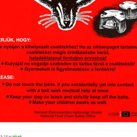
3-24
in
Hírek