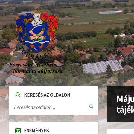
KERESÉS AZ OLDALON
Máju
tájé
ESEMÉNYEK