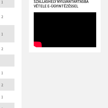
SZÁLLÁSHELY NYILVÁNTARTÁSBA
1
VÉTELE E-ÜGYINTÉZÉSSEL
2
1
2
1
2
1