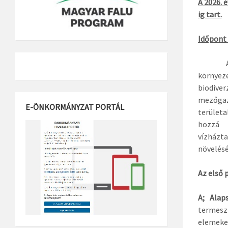
A 2026. 
ig tart.
Időpont 
A 2026-
környez
biodive
mezőgaz
E-ÖNKORMÁNYZAT PORTÁL
területa
hozzá 
vízházt
növelésé
Az első 
A; Alap
termeszt
elemeke