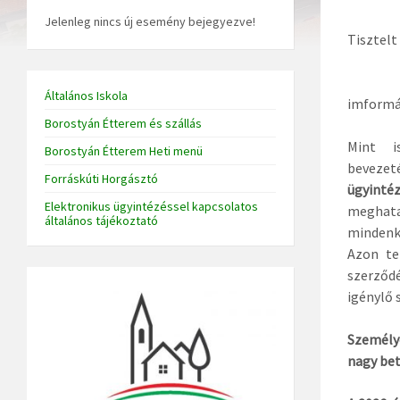
Jelenleg nincs új esemény bejegyezve!
Tisztelt
A 2026.
Általános Iskola
imformác
Borostyán Étterem és szállás
Mint i
Borostyán Étterem Heti menü
beveze
Forráskúti Horgásztó
ügyint
Elektronikus ügyintézéssel kapcsolatos
meghata
általános tájékoztató
mindenki
Azon te
szerződ
igénylő 
Személye
nagy bet