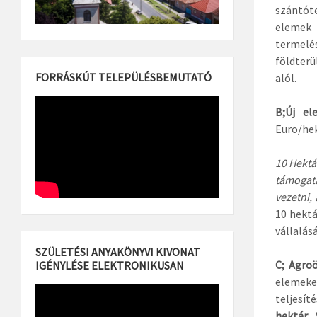
szántót
elemek 
termelés
földterü
FORRÁSKÚT TELEPÜLÉSBEMUTATÓ
alól.
B;Új el
Euro/hek
10 Hektá
támogat
vezetni,
10 hektá
vállalásá
SZÜLETÉSI ANYAKÖNYVI KIVONAT
C;
Agroö
IGÉNYLÉSE ELEKTRONIKUSAN
elemeke
teljesít
hektár
.