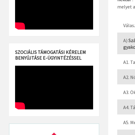
melyet a
Válas
A)
Szá
gyako
SZOCIÁLIS TÁMOGATÁSI KÉRELEM
BENYÚJTÁSE E-ÜGYINTÉZÉSSEL
A1. T
A2. N
A3. Ö
A4. T
A5. M