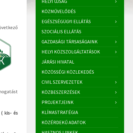
HELYI ÚJSÁG
KÖZMŰVELŐDÉS
EGÉSZSÉGÜGYI ELLÁTÁS
övetkező
SZOCIÁLIS ELLÁTÁS
GAZDASÁGI TÁRSASÁGAINK
HELYI KÖZSZOLGÁLTATÁSOK
JÁRÁSI HIVATAL
KÖZÖSSÉGI KÖZLEKEDÉS
CIVIL SZERVEZETEK
mogatást
KÖZBESZERZÉSEK
PROJEKTJEINK
KLÍMASTRATÉGIA
( kis- és
KÖZÉRDEKŰ ADATOK
HASZNOS LINKEK