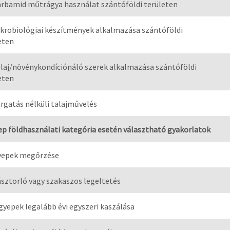
arbamid műtrágya használat szántóföldi területen
ikrobiológiai készítmények alkalmazása szántóföldi
eten
alaj/növénykondíciónáló szerek alkalmazása szántóföldi
eten
orgatás nélküli talajművelés
ep földhasználati kategória esetén választható gyakorlatok
yepek megőrzése
ásztorló vagy szakaszos legeltetés
 gyepek legalább évi egyszeri kaszálása