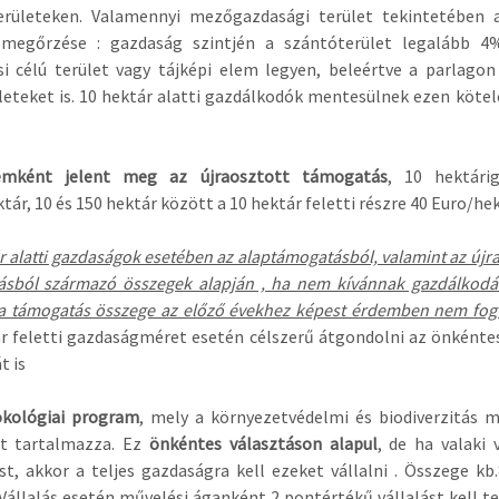
erületeken. Valamennyi mezőgazdasági terület tekintetében a
megőrzése : gazdaság szintjén a szántóterület legalább 
i célú terület vagy tájképi elem legyen, beleértve a parlago
leteket is. 10 hektár alatti gazdálkodók mentesülnek ezen köte
emként jelent meg az
újraosztott támogatás
, 10 hektári
tár, 10 és 150 hektár között a 10 hektár feletti részre 40 Euro/hek
r alatti gazdaságok esetében az alaptámogatásból, valamint az újra
ásból származó összegek alapján , ha nem kívánnak gazdálkodás
 a támogatás összege az előző évekhez képest érdemben nem fog 
r feletti gazdaságméret esetén célszerű átgondolni az önként
t is
kológiai program
, mely a környezetvédelmi és biodiverzitás 
t tartalmazza. Ez
önkéntes választáson alapul
, de ha valaki v
ést, akkor a teljes gazdaságra kell ezeket vállalni . Összege kb.
 Vállalás esetén művelési áganként 2 pontértékű vállalást kell tel