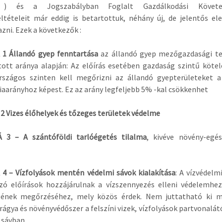
) és a Jogszabályban Foglalt Gazdálkodási Követe
ltételeit már eddig is betartottuk, néhány új, de jelentős e
zni. Ezek a következők :
 1 Állandó gyep fenntartása
az állandó gyep mezőgazdasági te
tott aránya alapján: Az előírás esetében gazdaság szintű köte
országos szinten kell megőrizni az állandó gyepterületeket a
iaarányhoz képest. Ez az arány legfeljebb 5% -kal csökkenhet
2 Vizes élőhelyek és tőzeges területek védelme
 3 – A szántóföldi tarlóégetés tilalma
, kivéve növény-egés
4 – Vízfolyások mentén védelmi sávok kialakítása
: A vízvédelm
zó előírások hozzájárulnak a vízszennyezés elleni védelemhez,
ének megőrzéséhez, mely közös érdek. Nem juttatható ki m
rágya és növényvédőszer a felszíni vizek, vízfolyások partvonalát
 sávban