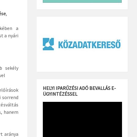
ése
,
ekében a
t a nyári
b sekély
vel
HELYI IPARŰZÉSI ADÓ BEVALLÁS E-
lőírások
ÜGYINTÉZÉSSEL
i sorrend
ésváltás
s, hanem
rt aránya