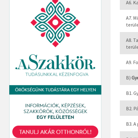
A6. K
A7. M
terül
A8. T
terül
A9. F
B)
Gy
B1. G
B2. P
B3. A