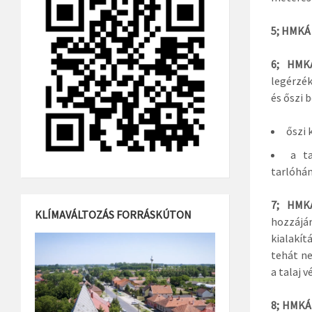
5; HMKÁ 
6; HMKÁ
legérzék
és őszi 
őszi 
a t
tarlóhán
7; HMKÁ
KLÍMAVÁLTOZÁS FORRÁSKÚTON
hozzájár
kialakí
tehát n
a talaj 
8; HMKÁ