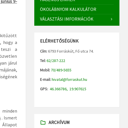
június 9-
ÖKOLÁBNYOM KALKULÁTOR
VÁLASZTÁSI IMFORMÁCIÓK
kitűzött
ELÉRHETŐSÉGÜNK
, hogy a
 teszi a
Cím:
6793 Forráskút, Fő utca 74.
özvetlen
Tel:
62/287-222
yan járul
ájának,
Mobil:
70/489-5655
űségének
E-mail:
hivatal@forraskut.hu
GPS:
46.366786, 19.907615
 minden
s
. Ismert
ARCHÍVUM
 Állapot