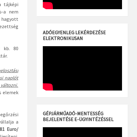
 tájképi
4%-a nem
n hagyott
lezettség
ADÓEGYENLEG LEKÉRDEZÉSE
ELEKTRONIKUSAN
g kb. 80
tár.
elosztási
i naplót
változni.
es elemek
GÉPJÁRMŰADÓ-MENTESSÉG
megőrzési
BEJELENTÉSE E-ÜGYINTÉZÉSSEL
állalja a
81 Euro/
jesíteni,