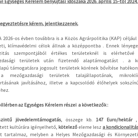
évi Egységes Kérelem benyújtási időszaka 2026. április 15-től 2024. 
egyeztetésre kérem, jelentkezzenek.
os évben továbbra is a Közös Agrárpolitika (KAP) céljául 
eti, klímavédelmi célok állnak a középpontba . Ennek lényege
rzitás szempontjából értékes területeknél is elérhetővé
dasági területek után fizetendő alaptámogatást . a k
lapú támogatásra jogosult területek körének bővítése hatékon
a mezőgazdasági területek talajállapotának, mikroklím
artásának javításához, illetve a kapcsolódó élőhelyek sokszín
hez.
pillérben az Egységes Kérelem részei a következők :
szintű jövedelemtámogatás
, összege kb.
147 Euro/hektár
,
ett kultúrára igényelhető,
kötelező
eleme lesz
a kondicionalitá
t tartalmaz, melyben a Helyes Mezőgazdasági és Környezeti