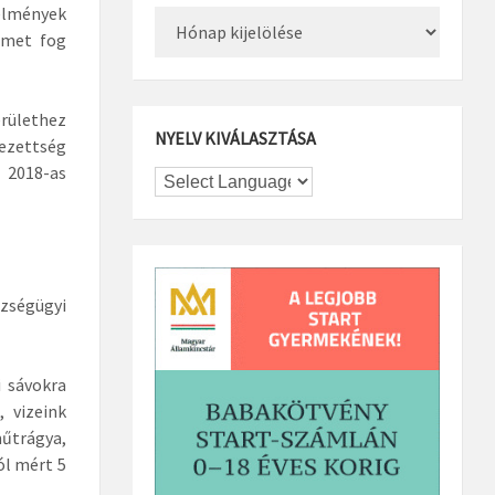
lmények
Archívum
lemet fog
rülethez
NYELV KIVÁLASZTÁSA
lezettség
 2018-as
zségügyi
i sávokra
 vizeink
űtrágya,
ól mért 5