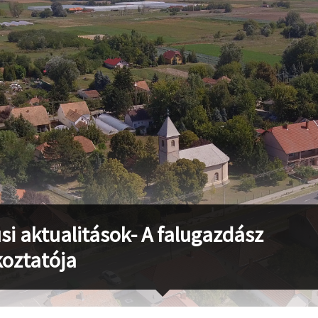
si aktualitások- A falugazdász
koztatója