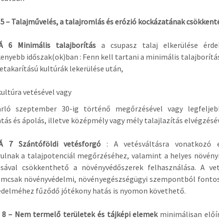
5 – Talajművelés, a talajromlás és erózió kockázatának csökkent
 6 Minimális talajborítás
a csupasz talaj elkerülése érd
enyebb időszak(ok)ban : Fenn kell tartani a minimális talajborítás
betakarítású kultúrák lekerülése után,
kultúra vetésével vagy
arló szeptember 30-ig történő megőrzésével vagy legfeljeb
tás és ápolás, illetve középmély vagy mély talajlazítás elvégzésé
 7 Szántóföldi vetésforgó
: A vetésváltásra vonatkozó e
ulnak a talajpotenciál megőrzéséhez, valamint a helyes növény
tásával csökkenthető a növényvédőszerek felhasználása. A vet
emcsak növényvédelmi, növényegészségügyi szempontból fonto
védelméhez fűződő jótékony hatás is nyomon követhető.
 8 – Nem termelő területek és tájképi elemek
minimálisan előí