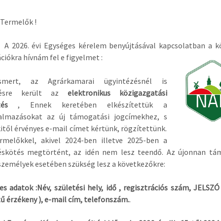
 Termelők !
 évi Egységes kérelem benyújtásával kapcsolatban a k
iókra hívnám fel e figyelmet :
smert, az Agrárkamarai ügyintézésnél is
tésre került az
elektronikus közigazgatási
ézés
, Ennek keretében elkészítettük a
lmazásokat az új támogatási jogcímekhez, s
től érvényes e-mail címet kértünk, rögzítettünk.
rmelőkkel, akivel 2024-ben illetve 2025-ben a
éskötés megtörtént, az idén nem lesz teendő. Az újonnan tá
személyek esetében szükség lesz a következőkre:
s adatok :Név, születési hely, idő , regisztrációs szám, JELSZÓ 
ű érzékeny ), e-mail cím, telefonszám.
.