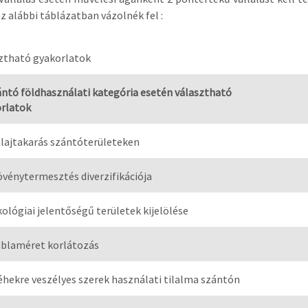
z alábbi táblázatban vázolnék fel :
ztható gyakorlatok
ntó földhasználati kategória esetén választható
rlatok
alajtakarás szántóterületeken
övénytermesztés diverzifikációja
kológiai jelentőségű területek kijelölése
áblaméret korlátozás
éhekre veszélyes szerek használati tilalma szántón