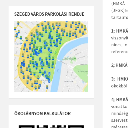
(HMKÁ 
(JFGK)fe
SZEGED VÁROS PARKOLÁSI RENDJE
tartalma
1; HMKÁ
viszonyí
nincs, 
referenc
2; HMKÁ 
3; HMKÁ
okokból
4; HMKÁ 
vonatko
minőség
ÖKOLÁBNYOM KALKULÁTOR
szervest
méteres