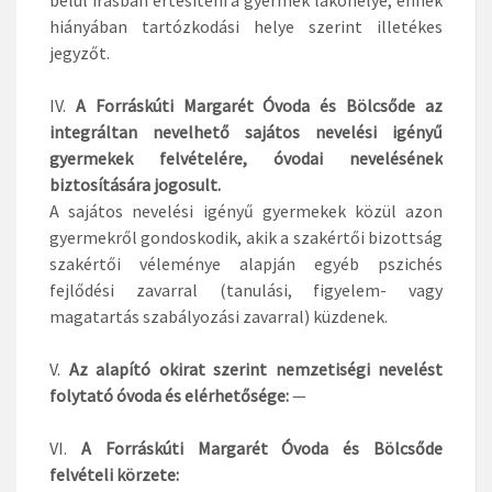
hiányában tartózkodási helye szerint illetékes
jegyzőt.
IV.
A Forráskúti Margarét Óvoda és Bölcsőde az
integráltan nevelhető sajátos nevelési igényű
gyermekek felvételére, óvodai nevelésének
biztosítására jogosult.
A sajátos nevelési igényű gyermekek közül azon
gyermekről gondoskodik, akik a szakértői bizottság
szakértői véleménye alapján egyéb pszichés
fejlődési zavarral (tanulási, figyelem- vagy
magatartás szabályozási zavarral) küzdenek.
V.
Az alapító okirat szerint nemzetiségi nevelést
folytató óvoda és elérhetősége:
—
VI.
A Forráskúti Margarét Óvoda és Bölcsőde
felvételi körzete: