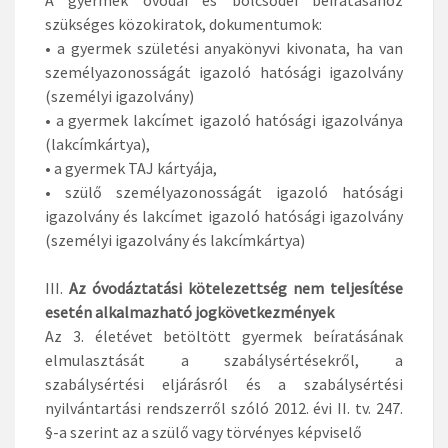
szükséges közokiratok, dokumentumok:
• a gyermek születési anyakönyvi kivonata, ha van
személyazonosságát igazoló hatósági igazolvány
(személyi igazolvány)
• a gyermek lakcímet igazoló hatósági igazolványa
(lakcímkártya),
• a gyermek TAJ kártyája,
• szülő személyazonosságát igazoló hatósági
igazolvány és lakcímet igazoló hatósági igazolvány
(személyi igazolvány és lakcímkártya)
III.
Az óvodáztatási kötelezettség nem teljesítése
esetén alkalmazható jogkövetkezmények
Az 3. életévet betöltött gyermek beíratásának
elmulasztását a szabálysértésekről, a
szabálysértési eljárásról és a szabálysértési
nyilvántartási rendszerről szóló 2012. évi II. tv. 247.
§-a szerint az a szülő vagy törvényes képviselő