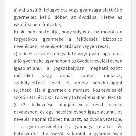
a) aki a szülői felügyelete vagy gyámsága alatt álló
gyermeket kellő időben az óvodába, illetve az
iskolába nem íratja be,
b) aki nem biztosítja, hogy súlyos és halmozottan
fogyatékos gyermeke a fejlődését biztosító
nevelésben, nevelés-oktatásban vegyen részt,
c) akinek a szülői felügyelete vagy gyámsága alatt
álló gyermeke ugyanabban az óvodai nevelési évben
igazolatlanul a jogszabályban meghatározott
mértéket vagy annál többet mulaszt,
szabálysértést követ el, amely pénzbírsággal
sújtható. Ha a gyermek a nemzeti köznevelésről
szóló 2011. évi CXC. törvény (a továbbiakban: Nkt.) 8.
§ (2) bekezdése alapján vesz részt óvodai
nevelésben, és egy nevelési évben igazolatlanul öt
nevelési napnál többet mulaszt, az óvoda vezetője,
— a gyermekvédelmi és gyámügyi feladat- és
hatáskörök ellátásáról, valamint a gyámhatóság