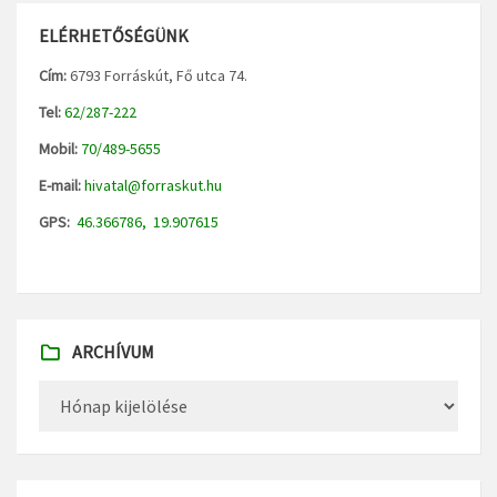
ELÉRHETŐSÉGÜNK
Cím:
6793 Forráskút, Fő utca 74.
Tel:
62/287-222
Mobil:
70/489-5655
E-mail:
hivatal@forraskut.hu
GPS:
46.366786, 19.907615
ARCHÍVUM
Archívum