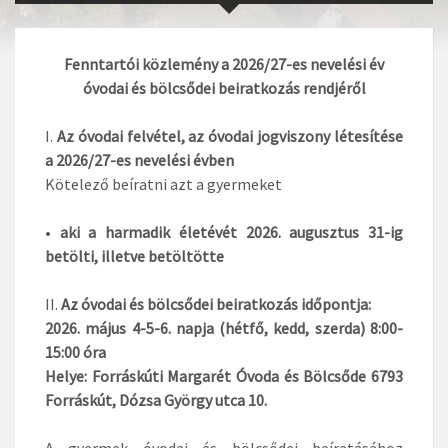
Fenntartói közlemény a 2026/27-es nevelési év
óvodai és bölcsődei beiratkozás rendjéről
I.
Az óvodai felvétel, az óvodai jogviszony létesítése
a 2026/27-es nevelési évben
Kötelező beíratni azt a gyermeket
•
aki a harmadik életévét 2026. augusztus 31-ig
betölti, illetve betöltötte
II.
Az óvodai és bölcsődei beiratkozás időpontja:
2026. május 4-5-6. napja (hétfő, kedd, szerda) 8:00-
15:00 óra
Helye: Forráskúti Margarét Óvoda és Bölcsőde 6793
Forráskút, Dózsa György utca 10.
A gyermek óvodai és bölcsődei beíratásához