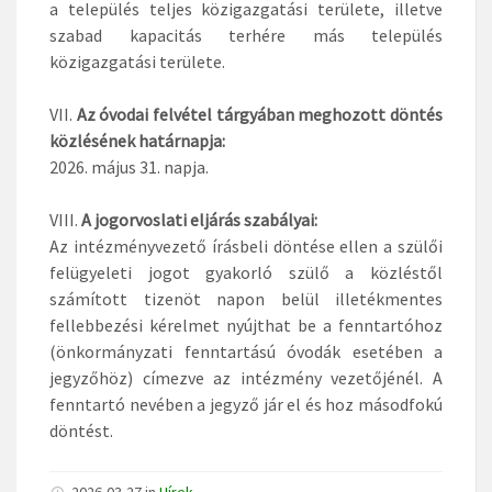
a település teljes közigazgatási területe, illetve
szabad kapacitás terhére más település
közigazgatási területe.
VII.
Az óvodai felvétel tárgyában meghozott döntés
közlésének határnapja:
2026. május 31. napja.
VIII.
A jogorvoslati eljárás szabályai:
Az intézményvezető írásbeli döntése ellen a szülői
felügyeleti jogot gyakorló szülő a közléstől
számított tizenöt napon belül illetékmentes
fellebbezési kérelmet nyújthat be a fenntartóhoz
(önkormányzati fenntartású óvodák esetében a
jegyzőhöz) címezve az intézmény vezetőjénél. A
fenntartó nevében a jegyző jár el és hoz másodfokú
döntést.
2026-03-27 in
Hírek