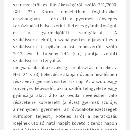
szervezetéről és illetékességéről szóló 331/2006.
(XII. 23.) Korm. rendeletben foglaltakkal
összhangban — értesíti a gyermek tényleges
tartózkodási helye szerint illetékes gyámhatóságot
és a gyermekjóléti szolgálatot. A
szabálysértésekről, a szabálysértési eljárásról és a
szabálysértési nyilvántartási rendszerről szóló
2012. évi II. törvény 247. § c) pontja szerinti
szabálysértési tényállás
megvalósulásához szükséges mulasztás mértéke az
Nkt. 24. § (3) bekezdése alapján óvodai nevelésben
részt vevő gyermek esetén tíz nap. Az a szülő vagy
törvényes képviselő, aki a szülői felügyelete vagy
gyámsága alatt álló az óvodai nevelésben való
részvételre kötelezett (3 éves) gyermek szülője,
amennyiben gyermeke az óvodakötelezettségét
külföldön teljesíti, köteles arról a beiratkozás
idejének utolsó határnapját követő tizenöt napon
belül írásban értesíteni a gyermek lakóhelye, ennek