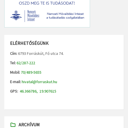
ELÉRHETŐSÉGÜNK
Cím:
6793 Forráskút, Fő utca 74.
Tel:
62/287-222
Mobil:
70/489-5655
E-mail:
hivatal@forraskut.hu
GPS:
46.366786, 19.907615
ARCHÍVUM