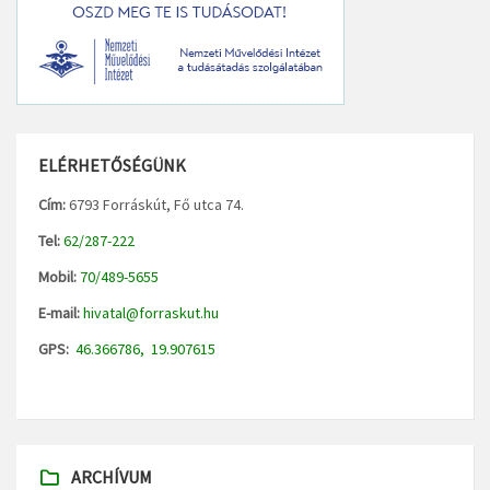
ELÉRHETŐSÉGÜNK
Cím:
6793 Forráskút, Fő utca 74.
Tel:
62/287-222
Mobil:
70/489-5655
E-mail:
hivatal@forraskut.hu
GPS:
46.366786, 19.907615
ARCHÍVUM