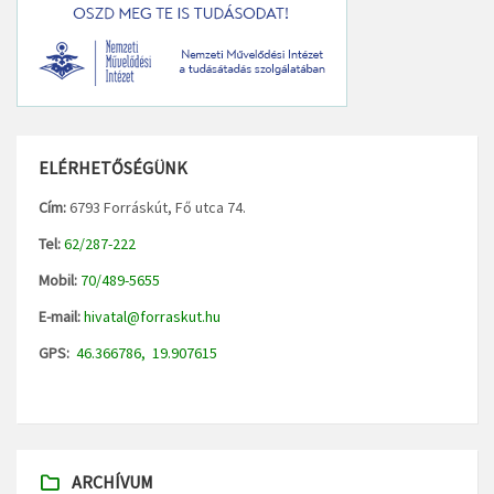
ELÉRHETŐSÉGÜNK
Cím:
6793 Forráskút, Fő utca 74.
Tel:
62/287-222
Mobil:
70/489-5655
E-mail:
hivatal@forraskut.hu
GPS:
46.366786, 19.907615
ARCHÍVUM