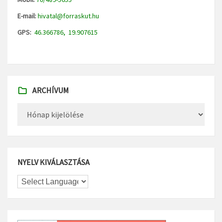
E-mail:
hivatal@forraskut.hu
GPS:
46.366786, 19.907615
ARCHÍVUM
Archívum
NYELV KIVÁLASZTÁSA