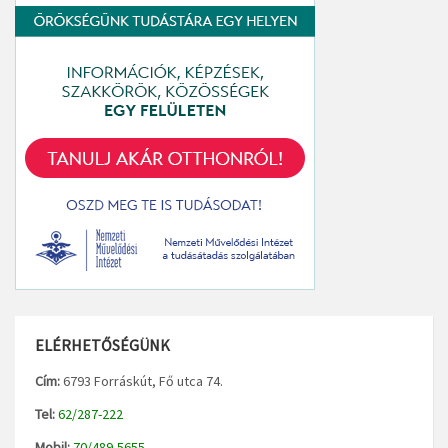
ELÉRHETŐSÉGÜNK
Cím:
6793 Forráskút, Fő utca 74.
Tel:
62/287-222
Mobil:
70/489-5655