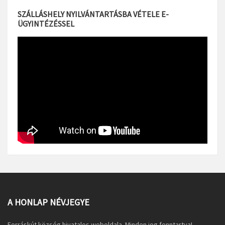
SZÁLLÁSHELY NYILVÁNTARTÁSBA VÉTELE E-
ÜGYINTÉZÉSSEL
A HONLAP NÉVJEGYE
Forráskút község hivatalos weboldala. Minden jog fenntartva!