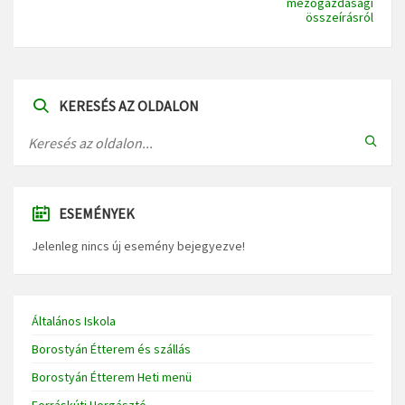
mezőgazdasági
összeírásról
KERESÉS AZ OLDALON
ESEMÉNYEK
Jelenleg nincs új esemény bejegyezve!
Általános Iskola
Borostyán Étterem és szállás
Borostyán Étterem Heti menü
Forráskúti Horgásztó