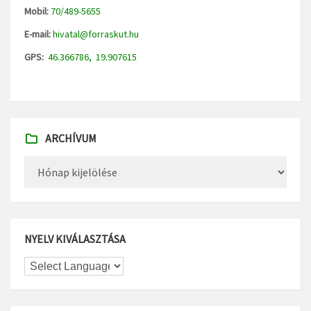
Mobil:
70/489-5655
E-mail:
hivatal@forraskut.hu
GPS:
46.366786, 19.907615
ARCHÍVUM
Archívum
NYELV KIVÁLASZTÁSA