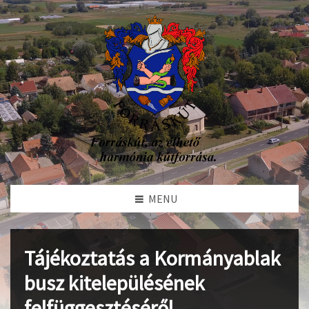
MENU
Tájékoztatás a Kormányablak
busz kitelepülésének
felfüggesztéséről