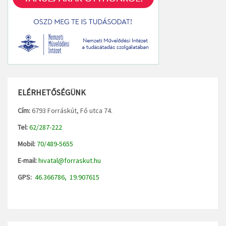
ELÉRHETŐSÉGÜNK
Cím:
6793 Forráskút, Fő utca 74.
Tel:
62/287-222
Mobil:
70/489-5655
E-mail:
hivatal@forraskut.hu
GPS:
46.366786, 19.907615