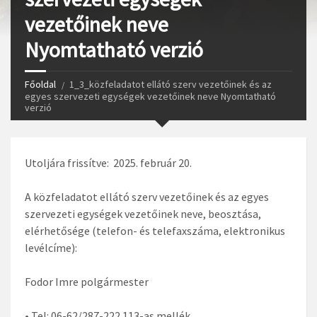
vezetőinek neve
Nyomtatható verzió
Főoldal
1_3_közfeladatot ellátó szerv vezetőinek és az
egyes szervezeti egységek vezetőinek neve Nyomtatható
verzió
Utoljára frissítve: 2025. február 20.
A közfeladatot ellátó szerv vezetőinek és az egyes
szervezeti egységek vezetőinek neve, beosztása,
elérhetősége (telefon- és telefaxszáma, elektronikus
levélcíme):
Fodor Imre polgármester
• Tel: 06-62/287-222 113-as mellék