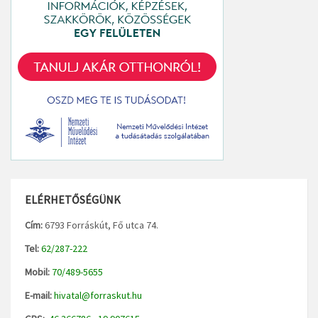
ELÉRHETŐSÉGÜNK
Cím:
6793 Forráskút, Fő utca 74.
Tel:
62/287-222
Mobil:
70/489-5655
E-mail:
hivatal@forraskut.hu