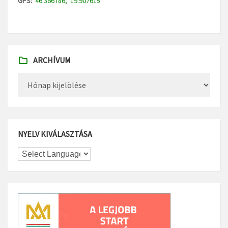
GPS:
46.366786, 19.907615
ARCHÍVUM
Archívum
NYELV KIVÁLASZTÁSA