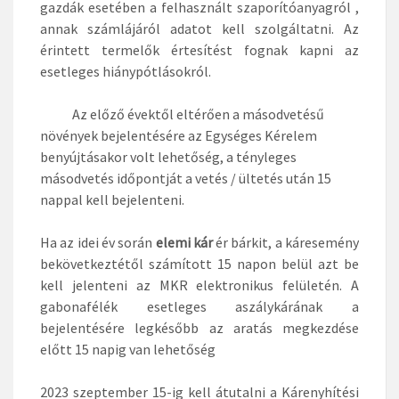
gazdák esetében a felhasznált szaporítóanyagról ,
annak számlájáról adatot kell szolgáltatni. Az
érintett termelők értesítést fognak kapni az
esetleges hiánypótlásokról.
Az előző évektől eltérően a másodvetésű
növények bejelentésére az Egységes Kérelem
benyújtásakor volt lehetőség, a tényleges
másodvetés időpontját a vetés / ültetés után 15
nappal kell bejelenteni.
Ha az idei év során
elemi kár
ér bárkit, a káresemény
bekövetkeztétől számított 15 napon belül azt be
kell jelenteni az MKR elektronikus felületén. A
gabonafélék esetleges aszálykárának a
bejelentésére legkésőbb az aratás megkezdése
előtt 15 napig van lehetőség
2023 szeptember 15-ig kell átutalni a Kárenyhítési