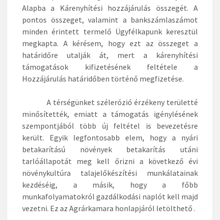
Alapba a Kárenyhítési hozzájárulás összegét. A
pontos összeget, valamint a bankszámlaszámot
minden érintett termelő Ügyfélkapunk keresztül
megkapta. A kérésem, hogy ezt az összeget a
határidőre utalják át, mert a kárenyhítési
támogatások kifizetésének feltétele a
Hozzájárulás határidőben történő megfizetése.
A térségünket szélerózió érzékeny területté
minősítették, emiatt a támogatás igénylésének
szempontjából több új feltétel is bevezetésre
került. Egyik legfontosabb elem, hogy a nyári
betakarítású növények betakarítás utáni
tarlóállapotát meg kell őrizni a következő évi
növénykultúra talajelőkészítési munkálatainak
kezdéséig, a másik, hogy a főbb
munkafolyamatokról gazdálkodási naplót kell majd
vezetni. Ez az Agrárkamara honlapjáról letölthető .