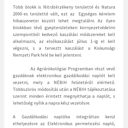
Több blokk is Nitrátérzékeny területté és Natura
2000-es területté vált, ezt az Egységes kérelem
hibaüzenetei között lehet megtalálni. Az ilyen
blokkban lévő gyepterületeken környezetvédelmi
szempontból kedvező kaszálási módszereket kell
alkalmazni, az elsőkaszálást július 1-ig el kell
végezni, s a terveztt kaszálást a Kiskunsági
Nemzeti Park felé be kell jelenteni.
Az Agrárökológiai Programban részt vevő
gazdáknak elektronikus gazdálkodási naplót kell
vezetni, mely a NÉBIH felületéről elérhető.
Többszörös módosítás után a NÉBIH tájékoztatása
szerint minden érintett megnyithatja a naplót, s
lehetőség nyílik a napra kész vezetésre.
A Gazdálkodási naplóba integráltan kerül
elhelyezésre az Elektronikus permetezési napló,