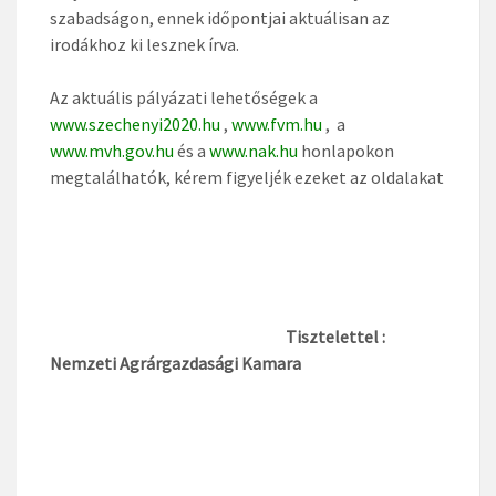
szabadságon, ennek időpontjai aktuálisan az
irodákhoz ki lesznek írva.
Az aktuális pályázati lehetőségek a
www.szechenyi2020.hu
,
www.fvm.hu
, a
www.mvh.gov.hu
és a
www.nak.hu
honlapokon
megtalálhatók, kérem figyeljék ezeket az oldalakat
Tisztelettel :
Nemzeti Agrárgazdasági Kamara