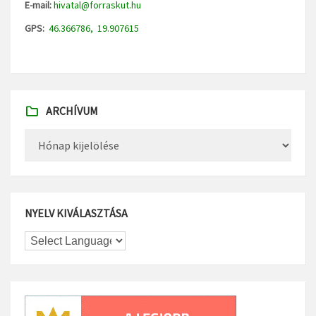
E-mail:
hivatal@forraskut.hu
GPS:
46.366786, 19.907615
ARCHÍVUM
Archívum
NYELV KIVÁLASZTÁSA