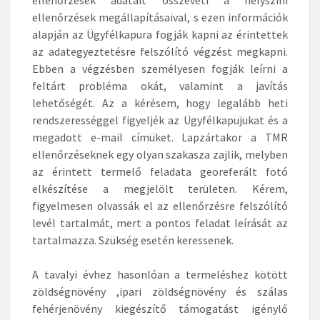
ellenőrzések megállapításaival, s ezen információk
alapján az Ügyfélkapura fogják kapni az érintettek
az adategyeztetésre felszólító végzést megkapni.
Ebben a végzésben személyesen fogják leírni a
feltárt probléma okát, valamint a javítás
lehetőségét. Az a kérésem, hogy legalább heti
rendszerességgel figyeljék az Ügyfélkapujukat és a
megadott e-mail címüket. Lapzártakor a TMR
ellenőrzéseknek egy olyan szakasza zajlik, melyben
az érintett termelő feladata georeferált fotó
elkészítése a megjelölt területen. Kérem,
figyelmesen olvassák el az ellenőrzésre felszólító
levél tartalmát, mert a pontos feladat leírását az
tartalmazza. Szükség esetén keressenek.
A tavalyi évhez hasonlóan a termeléshez kötött
zöldségnövény ,ipari zöldségnövény és szálas
fehérjenövény kiegészítő támogatást igénylő