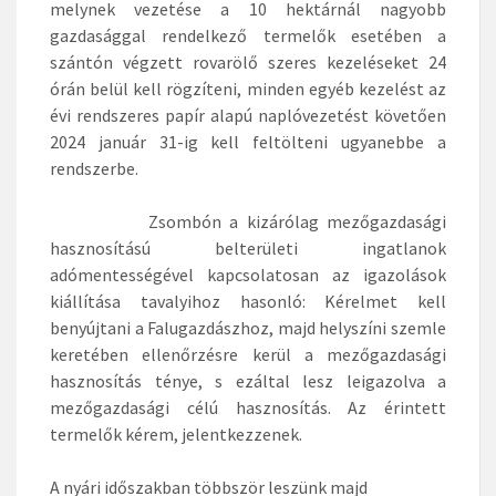
melynek vezetése a 10 hektárnál nagyobb
gazdasággal rendelkező termelők esetében a
szántón végzett rovarölő szeres kezeléseket 24
órán belül kell rögzíteni, minden egyéb kezelést az
évi rendszeres papír alapú naplóvezetést követően
2024 január 31-ig kell feltölteni ugyanebbe a
rendszerbe.
Zsombón a kizárólag mezőgazdasági
hasznosítású belterületi ingatlanok
adómentességével kapcsolatosan az igazolások
kiállítása tavalyihoz hasonló: Kérelmet kell
benyújtani a Falugazdászhoz, majd helyszíni szemle
keretében ellenőrzésre kerül a mezőgazdasági
hasznosítás ténye, s ezáltal lesz leigazolva a
mezőgazdasági célú hasznosítás. Az érintett
termelők kérem, jelentkezzenek.
A nyári időszakban többször leszünk majd