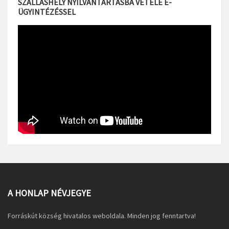
SZÁLLÁSHELY NYILVÁNTARTÁSBA VÉTELE E-
ÜGYINTÉZÉSSEL
A HONLAP NÉVJEGYE
Forráskút község hivatalos weboldala. Minden jog fenntartva!