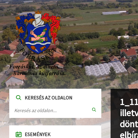
KERESÉS AZ OLDALON
1_11
ille
dönt
elbí
ESEMÉNYEK