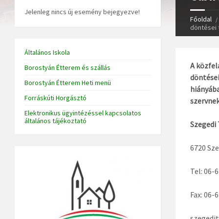
Jelenleg nincs új esemény bejegyezve!
Főoldal
döntései 
Általános Iskola
A közfel
Borostyán Étterem és szállás
döntései
Borostyán Étterem Heti menü
hiányába
Forráskúti Horgásztó
szervnek
Elektronikus ügyintézéssel kapcsolatos
általános tájékoztató
Szegedi
6720 Sze
Tel: 06-
Fax: 06-
szegedit