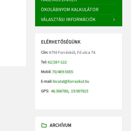
ÖKOLÁBNYOM KALKULÁTOR
VÁLASZTÁSI IMFORMÁCIÓK
ELÉRHETŐSÉGÜNK
Cím:
6793 Forráskút, Fő utca 74.
Tel:
62/287-222
Mobil:
70/489-5655
E-mail:
hivatal@forraskut.hu
GPS:
46.366786, 19.907615
ARCHÍVUM