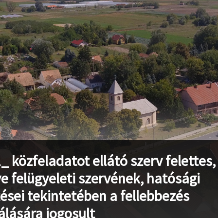
_ közfeladatot ellátó szerv felettes,
tve felügyeleti szervének, hatósági
ései tekintetében a fellebbezés
rálására jogosult