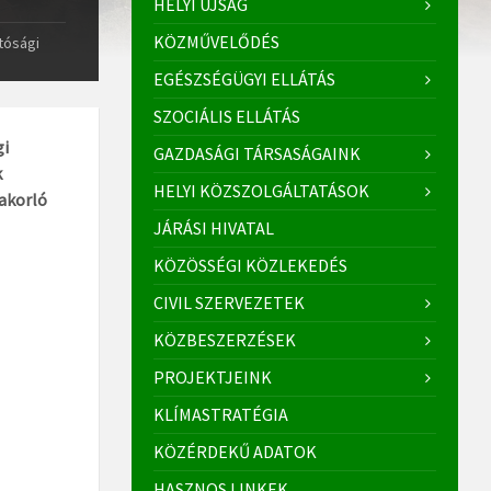
HELYI ÚJSÁG
KÖZMŰVELŐDÉS
tósági
EGÉSZSÉGÜGYI ELLÁTÁS
SZOCIÁLIS ELLÁTÁS
gi
GAZDASÁGI TÁRSASÁGAINK
k
HELYI KÖZSZOLGÁLTATÁSOK
yakorló
JÁRÁSI HIVATAL
KÖZÖSSÉGI KÖZLEKEDÉS
CIVIL SZERVEZETEK
KÖZBESZERZÉSEK
PROJEKTJEINK
KLÍMASTRATÉGIA
KÖZÉRDEKŰ ADATOK
HASZNOS LINKEK