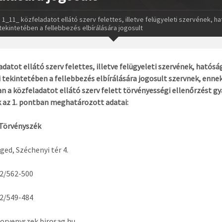
1_11_ közfeladatot ellátó szerv felettes, illetve felügyeleti szervének, ha
tekintetében a fellebbezés elbírálására jogosult
adatot ellátó szerv felettes, illetve felügyeleti szervének, hatósá
 tekintetében a fellebbezés elbírálására jogosult szervnek, enne
n a közfeladatot ellátó szerv felett törvényességi ellenőrzést g
 az 1. pontban meghatározott adatai:
 Törvényszék
ged, Széchenyi tér 4.
62/562-500
62/549-484
orvenyszek.birosag.hu